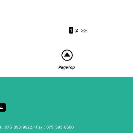
1
2
>>
PageTop
ム
el：
075-393-9922
／Fax：075-393-8500