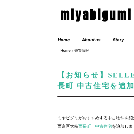
miyabigumi
Home
About us
Story
Home
»
売買情報
【お知らせ】SELL
長町 中古住宅を追
ミヤビグミがおすすめする中古物件を紹
西京区大枝
西長町 中古住宅
を追加しま