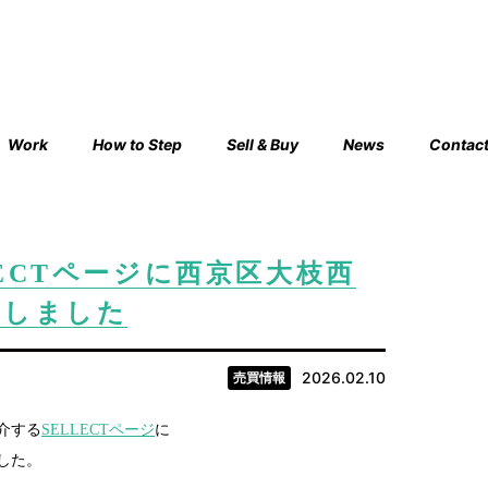
Work
How to Step
Sell & Buy
News
Contac
ECTページに西京区大枝西
加しました
2026.02.10
売買情報
介する
SELLECTページ
に
した。