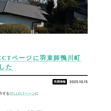
ECTページに羽束師鴨川町
した
2025.10.15
売買情報
介する
SELLECTページ
に
。