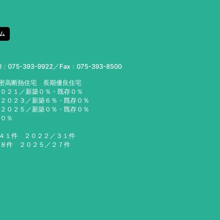
ム
el：
075-393-9922
／Fax：075-393-8500
気密高断熱住宅 長期優良住宅
２０２１／新築０％・既存０％
２３／新築６％・既存０％
２５／新築０％・既存０％
６０％
／４１件 ２０２２／３１件
２８件 ２０２５／２７件