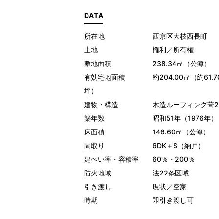
DATA
所在地 西京区大枝西長町
土地 権利／所有権
敷地面積 238.34㎡（公簿）
有効宅地面積 約204.00㎡（約61.7
坪）
建物・構造 木造ルーフィング葺2
築年数 昭和51年（1976年）
床面積 146.60㎡（公簿）
間取り 6DK＋S（納戸）
建ぺい率・容積率 60％・200％
防火地域 法22条区域
引き渡し 現状／空家
時期 即引き渡し可