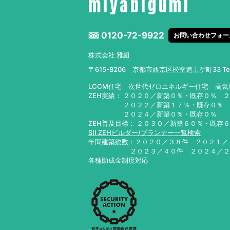
miyabigumi
0120-72-9922
お問い合わせフォー
株式会社 雅組
〒615-8206 京都市西京区松室追上ゲ町33
T
LCCM住宅 次世代ゼロエネルギー住宅 高
ZEH実績： ２０２０／新築０％・既存０％ 
２０２２／新築１７％・既存０％ ２０
２０２４／新築０％・既存０％ ２０
ZEH普及目標： ２０３０／新築６０％・既存
SII ZEHビルダー/プランナー一覧検索
年間建築総数：２０２０／３８件 ２０２１
２０２３／４０件 ２０２４／
各種助成金制度対応