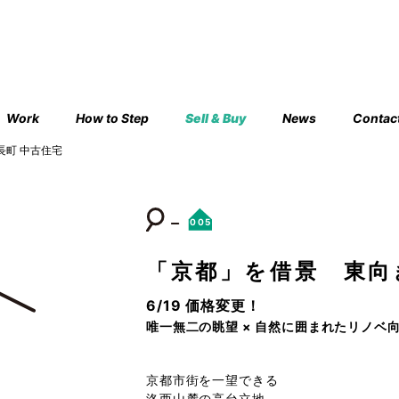
Work
How to Step
Sell & Buy
News
Contac
長町 中古住宅
005
「京都」を借景 東向
6/19 価格変更！
唯一無二の眺望 × 自然に囲まれたリノベ
京都市街を一望できる
洛西山麓の高台立地。