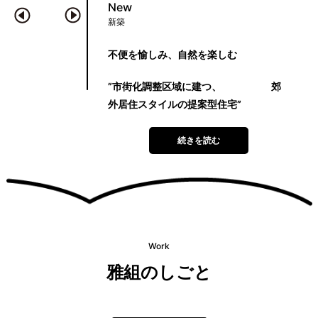
New
Re
新築
リ
に建つ
不便を愉しみ、自然を楽しむ
上
ションのリノベーショ
”市街化調整区域に建つ、 郊
”
外居住スタイルの提案型住宅”
を読む
続きを読む
Work
雅組のしごと