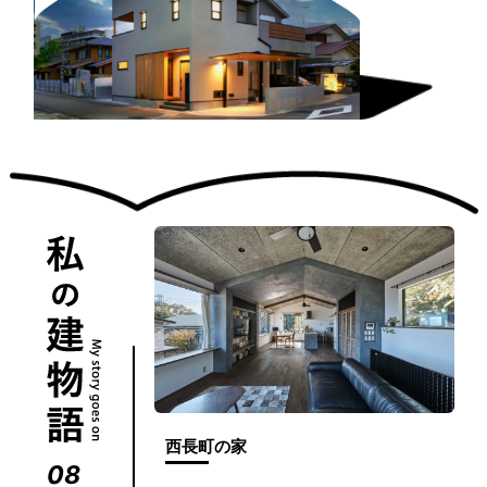
ションノ”リノベ”
西長町の家
Ｗ
ｅ
09
08