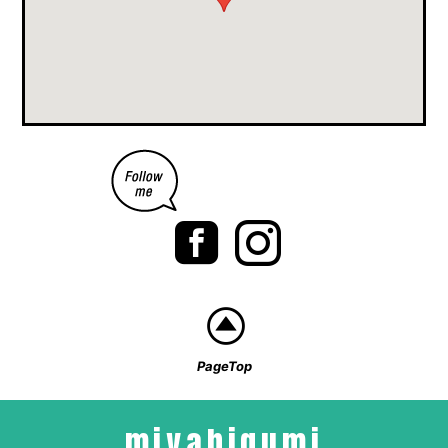
PageTop
miyabigumi