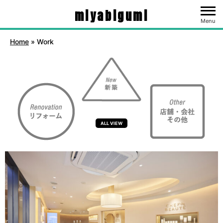
miyabigumi
Menu
Home
»
Work
ALL VIEW