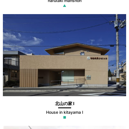
narutaki manshon
▲
北山の家 Ⅰ
House in kitayama Ⅰ
■