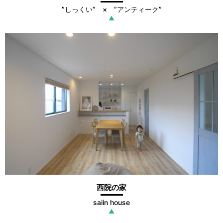
”しっくい” × ”アンティーク”
▲
西院の家
saiin house
▲