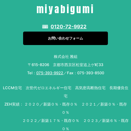
miyabigumi
0120-72-9922
お問い合わせフォーム
株式会社 雅組
〒615-8206 京都市西京区松室追上ゲ町33
Tel：
075-393-9922
／Fax：075-393-8500
LCCM住宅 次世代ゼロエネルギー住宅 高気密高断熱住宅 長期優良住
宅
ZEH実績： ２０２０／新築０％・既存０％ ２０２１／新築０％・既存
０％
２０２２／新築１７％・既存０％ ２０２３／新築６％・既存
０％