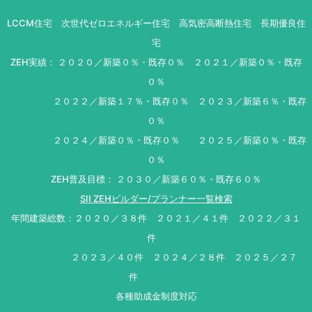
LCCM住宅 次世代ゼロエネルギー住宅 高気密高断熱住宅 長期優良住
宅
ZEH実績： ２０２０／新築０％・既存０％ ２０２１／新築０％・既存
０％
２０２２／新築１７％・既存０％ ２０２３／新築６％・既存
０％
２０２４／新築０％・既存０％ ２０２５／新築０％・既存
０％
ZEH普及目標： ２０３０／新築６０％・既存６０％
SII ZEHビルダー/プランナー一覧検索
年間建築総数：２０２０／３８件 ２０２１／４１件 ２０２２／３１
件
２０２３／４０件 ２０２４／２８件 ２０２５／２７
件
各種助成金制度対応