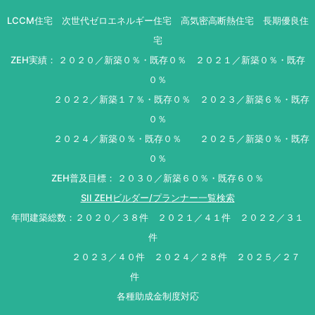
LCCM住宅 次世代ゼロエネルギー住宅 高気密高断熱住宅 長期優良住
宅
ZEH実績： ２０２０／新築０％・既存０％ ２０２１／新築０％・既存
０％
２０２２／新築１７％・既存０％ ２０２３／新築６％・既存
０％
２０２４／新築０％・既存０％ ２０２５／新築０％・既存
０％
ZEH普及目標： ２０３０／新築６０％・既存６０％
SII ZEHビルダー/プランナー一覧検索
年間建築総数：２０２０／３８件 ２０２１／４１件 ２０２２／３１
件
２０２３／４０件 ２０２４／２８件 ２０２５／２７
件
各種助成金制度対応