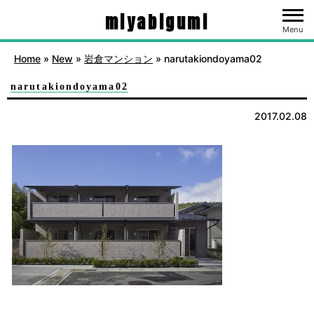
miyabigumi
Menu
Home
»
New
»
岩倉マンション
»
narutakiondoyama02
narutakiondoyama02
2017.02.08