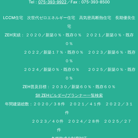
Tel：
075-393-9922
／Fax：075-393-8500
LCCM住宅 次世代ゼロエネルギー住宅 高気密高断熱住宅 長期優良住
宅
ZEH実績： ２０２０／新築０％・既存０％ ２０２１／新築０％・既存
０％
２０２２／新築１７％・既存０％ ２０２３／新築６％・既存
０％
２０２４／新築０％・既存０％ ２０２５／新築０％・既存
０％
ZEH普及目標： ２０３０／新築６０％・既存６０％
SII ZEHビルダー/プランナー一覧検索
年間建築総数：２０２０／３８件 ２０２１／４１件 ２０２２／３１
件
２０２３／４０件 ２０２４／２８件 ２０２５／２７
件