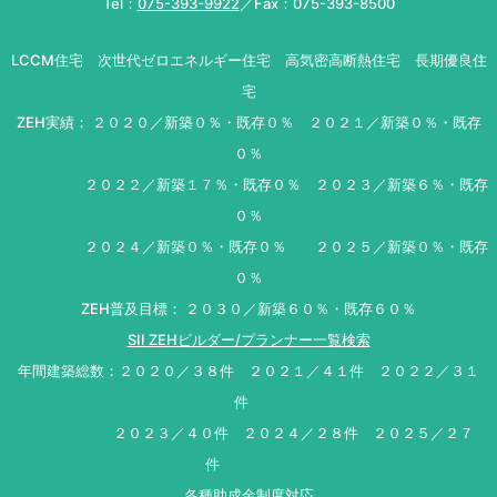
Tel：
075-393-9922
／Fax：075-393-8500
LCCM住宅 次世代ゼロエネルギー住宅 高気密高断熱住宅 長期優良住
宅
ZEH実績： ２０２０／新築０％・既存０％ ２０２１／新築０％・既存
０％
２０２２／新築１７％・既存０％ ２０２３／新築６％・既存
０％
２０２４／新築０％・既存０％ ２０２５／新築０％・既存
０％
ZEH普及目標： ２０３０／新築６０％・既存６０％
SII ZEHビルダー/プランナー一覧検索
年間建築総数：２０２０／３８件 ２０２１／４１件 ２０２２／３１
件
２０２３／４０件 ２０２４／２８件 ２０２５／２７
件
各種助成金制度対応