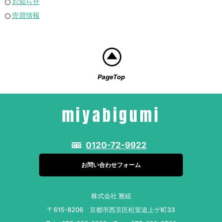
お知らせ
売買情報
PageTop
miyabigumi
0120-72-9922
お問い合わせフォーム
株式会社 雅組
〒615-8206 京都市西京区松室追上ゲ町33