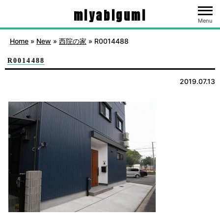
miyabigumi
Menu
Home
»
New
»
西院の家
»
R0014488
R0014488
2019.07.13