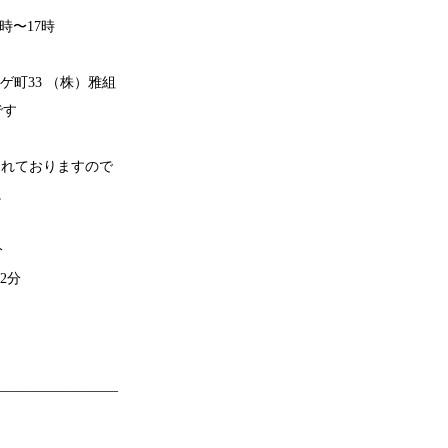
0時〜17時
ゲ町33 （株）雅組
す
行われておりますので
。
分
2分
—————————