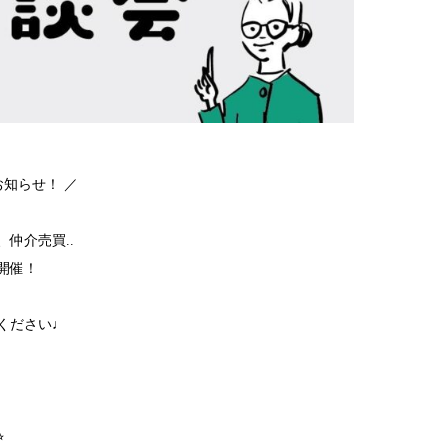
お知らせ！ ／
仲介売買..
開催！
ください♩
︎