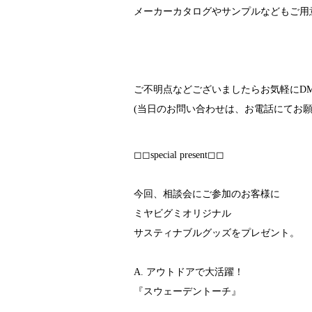
メーカーカタログやサンプルなどもご用
ご不明点などございましたらお気軽にD
(当日のお問い合わせは、お電話にてお願
◻︎◻︎special present◻︎◻︎
今回、相談会にご参加のお客様に
ミヤビグミオリジナル
サスティナブルグッズをプレゼント。
A. アウトドアで大活躍！
『スウェーデントーチ』