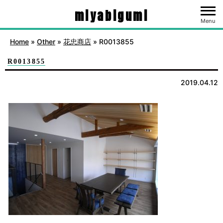
miyabigumi
Menu
Home
»
Other
»
花忠商店
»
R0013855
R0013855
2019.04.12