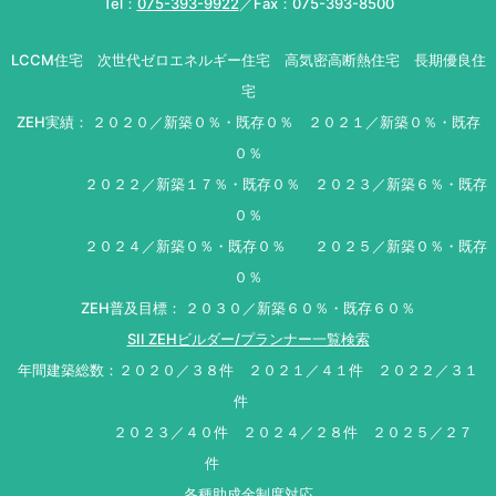
Tel：
075-393-9922
／Fax：075-393-8500
LCCM住宅 次世代ゼロエネルギー住宅 高気密高断熱住宅 長期優良住
宅
ZEH実績： ２０２０／新築０％・既存０％ ２０２１／新築０％・既存
０％
２０２２／新築１７％・既存０％ ２０２３／新築６％・既存
０％
２０２４／新築０％・既存０％ ２０２５／新築０％・既存
０％
ZEH普及目標： ２０３０／新築６０％・既存６０％
SII ZEHビルダー/プランナー一覧検索
年間建築総数：２０２０／３８件 ２０２１／４１件 ２０２２／３１
件
２０２３／４０件 ２０２４／２８件 ２０２５／２７
件
各種助成金制度対応