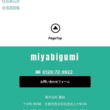
お知らせ
売買情報
PageTop
miyabigumi
0120-72-9922
お問い合わせフォーム
株式会社 雅組
〒615-8206 京都市西京区松室追上ゲ町33