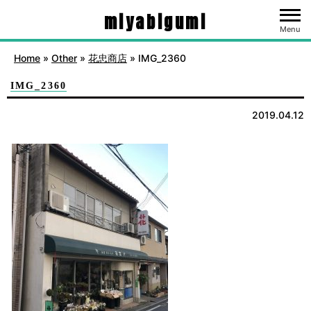
miyabigumi
Menu
Home
»
Other
»
花忠商店
»
IMG_2360
IMG_2360
2019.04.12