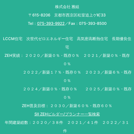
株式会社 雅組
〒615-8206 京都市西京区松室追上ゲ町33
Tel：
075-393-9922
／Fax：075-393-8500
LCCM住宅 次世代ゼロエネルギー住宅 高気密高断熱住宅 長期優良住
宅
ZEH実績： ２０２０／新築０％・既存０％ ２０２１／新築０％・既存
０％
２０２２／新築１７％・既存０％ ２０２３／新築６％・既存
０％
２０２４／新築０％・既存０％ ２０２５／新築０％・既存
０％
ZEH普及目標： ２０３０／新築６０％・既存６０％
SII ZEHビルダー/プランナー一覧検索
年間建築総数：２０２０／３８件 ２０２１／４１件 ２０２２／３１
件