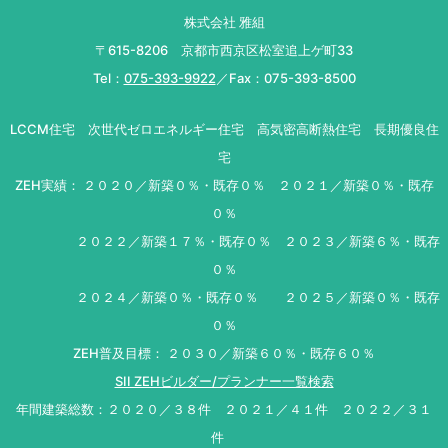
株式会社 雅組
〒615-8206 京都市西京区松室追上ゲ町33
Tel：
075-393-9922
／Fax：075-393-8500
LCCM住宅 次世代ゼロエネルギー住宅 高気密高断熱住宅 長期優良住
宅
ZEH実績： ２０２０／新築０％・既存０％ ２０２１／新築０％・既存
０％
２０２２／新築１７％・既存０％ ２０２３／新築６％・既存
０％
２０２４／新築０％・既存０％ ２０２５／新築０％・既存
０％
ZEH普及目標： ２０３０／新築６０％・既存６０％
SII ZEHビルダー/プランナー一覧検索
年間建築総数：２０２０／３８件 ２０２１／４１件 ２０２２／３１
件