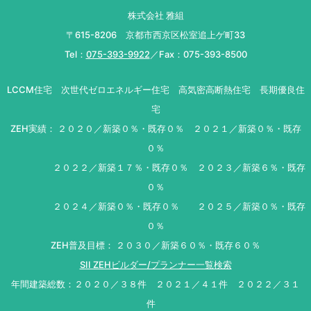
株式会社 雅組
〒615-8206 京都市西京区松室追上ゲ町33
Tel：
075-393-9922
／Fax：075-393-8500
LCCM住宅 次世代ゼロエネルギー住宅 高気密高断熱住宅 長期優良住
宅
ZEH実績： ２０２０／新築０％・既存０％ ２０２１／新築０％・既存
０％
２０２２／新築１７％・既存０％ ２０２３／新築６％・既存
０％
２０２４／新築０％・既存０％ ２０２５／新築０％・既存
０％
ZEH普及目標： ２０３０／新築６０％・既存６０％
SII ZEHビルダー/プランナー一覧検索
年間建築総数：２０２０／３８件 ２０２１／４１件 ２０２２／３１
件