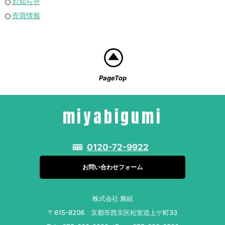
お知らせ
売買情報
PageTop
miyabigumi
0120-72-9922
お問い合わせフォーム
株式会社 雅組
〒615-8206 京都市西京区松室追上ゲ町33