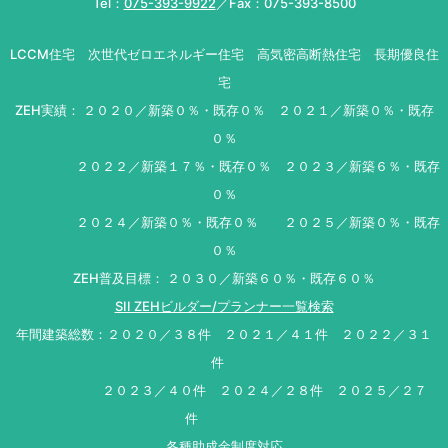
Tel：
075-393-9922
／Fax：075-393-8500
LCCM住宅 次世代ゼロエネルギー住宅 高気密高断熱住宅 長期優良住
宅
ZEH実績： ２０２０／新築０％・既存０％ ２０２１／新築０％・既存
０％
２０２２／新築１７％・既存０％ ２０２３／新築６％・既存
０％
２０２４／新築０％・既存０％ ２０２５／新築０％・既存
０％
ZEH普及目標： ２０３０／新築６０％・既存６０％
SII ZEHビルダー/プランナー一覧検索
年間建築総数：２０２０／３８件 ２０２１／４１件 ２０２２／３１
件
２０２３／４０件 ２０２４／２８件 ２０２５／２７
件
各種助成金制度対応