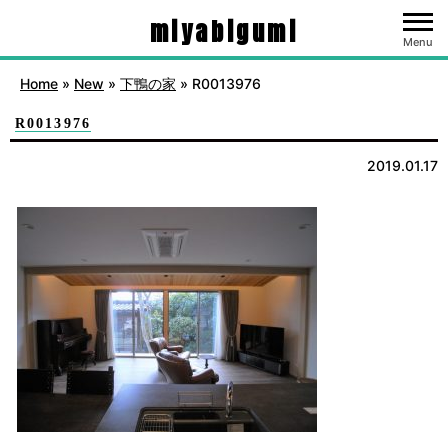
miyabigumi
Menu
Home
»
New
»
下鴨の家
»
R0013976
R0013976
2019.01.17