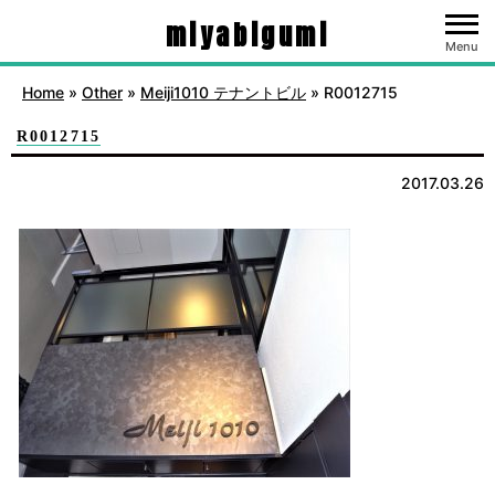
miyabigumi
Menu
Home
»
Other
»
Meiji1010 テナントビル
»
R0012715
R0012715
2017.03.26