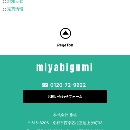
お知らせ
売買情報
PageTop
miyabigumi
0120-72-9922
お問い合わせフォーム
株式会社 雅組
〒615-8206 京都市西京区松室追上ゲ町33