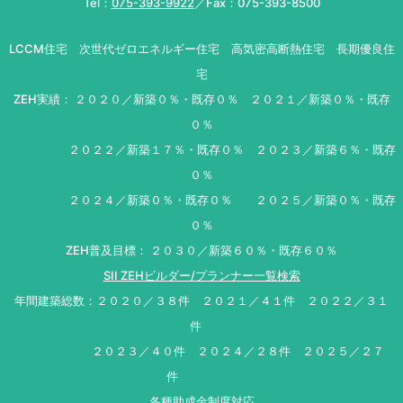
Tel：
075-393-9922
／Fax：075-393-8500
LCCM住宅 次世代ゼロエネルギー住宅 高気密高断熱住宅 長期優良住
宅
ZEH実績： ２０２０／新築０％・既存０％ ２０２１／新築０％・既存
０％
２０２２／新築１７％・既存０％ ２０２３／新築６％・既存
０％
２０２４／新築０％・既存０％ ２０２５／新築０％・既存
０％
ZEH普及目標： ２０３０／新築６０％・既存６０％
SII ZEHビルダー/プランナー一覧検索
年間建築総数：２０２０／３８件 ２０２１／４１件 ２０２２／３１
件
２０２３／４０件 ２０２４／２８件 ２０２５／２７
件
各種助成金制度対応