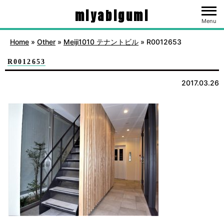
miyabigumi
Menu
Home
»
Other
»
Meiji1010 テナントビル
»
R0012653
R0012653
2017.03.26