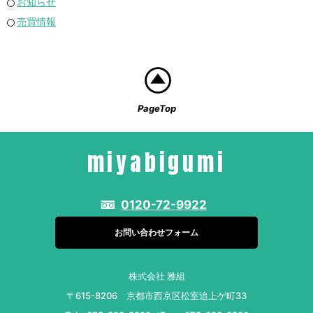
お知らせ
売買情報
PageTop
miyabigumi
0120-72-9922
お問い合わせフォーム
株式会社 雅組
〒615-8206 京都市西京区松室追上ゲ町33