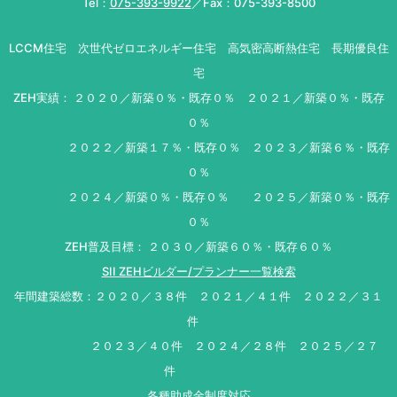
Tel：
075-393-9922
／Fax：075-393-8500
LCCM住宅 次世代ゼロエネルギー住宅 高気密高断熱住宅 長期優良住
宅
ZEH実績： ２０２０／新築０％・既存０％ ２０２１／新築０％・既存
０％
２０２２／新築１７％・既存０％ ２０２３／新築６％・既存
０％
２０２４／新築０％・既存０％ ２０２５／新築０％・既存
０％
ZEH普及目標： ２０３０／新築６０％・既存６０％
SII ZEHビルダー/プランナー一覧検索
年間建築総数：２０２０／３８件 ２０２１／４１件 ２０２２／３１
件
２０２３／４０件 ２０２４／２８件 ２０２５／２７
件
各種助成金制度対応