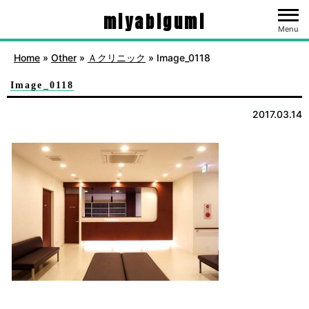
miyabigumi
Menu
Home
»
Other
»
Ａクリニック
»
Image_0118
Image_0118
2017.03.14