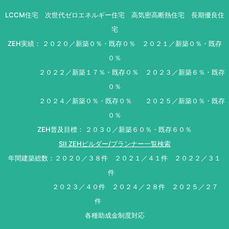
LCCM住宅 次世代ゼロエネルギー住宅 高気密高断熱住宅 長期優良住
宅
ZEH実績： ２０２０／新築０％・既存０％ ２０２１／新築０％・既存
０％
２０２２／新築１７％・既存０％ ２０２３／新築６％・既存
０％
２０２４／新築０％・既存０％ ２０２５／新築０％・既存
０％
ZEH普及目標： ２０３０／新築６０％・既存６０％
SII ZEHビルダー/プランナー一覧検索
年間建築総数：２０２０／３８件 ２０２１／４１件 ２０２２／３１
件
２０２３／４０件 ２０２４／２８件 ２０２５／２７
件
各種助成金制度対応