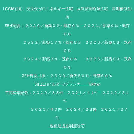
LCCM住宅 次世代ゼロエネルギー住宅 高気密高断熱住宅 長期優良住
宅
ZEH実績： ２０２０／新築０％・既存０％ ２０２１／新築０％・既存
０％
２０２２／新築１７％・既存０％ ２０２３／新築６％・既存
０％
２０２４／新築０％・既存０％ ２０２５／新築０％・既存
０％
ZEH普及目標： ２０３０／新築６０％・既存６０％
SII ZEHビルダー/プランナー一覧検索
年間建築総数：２０２０／３８件 ２０２１／４１件 ２０２２／３１
件
２０２３／４０件 ２０２４／２８件 ２０２５／２７
件
各種助成金制度対応