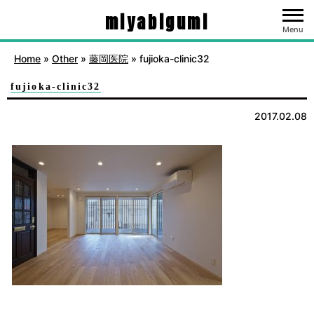
miyabigumi
Menu
Home
»
Other
»
藤岡医院
»
fujioka-clinic32
fujioka-clinic32
2017.02.08