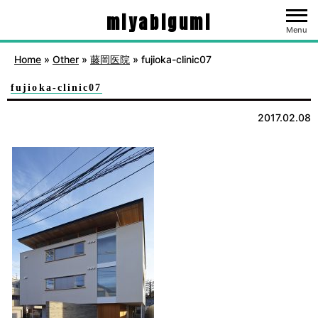
miyabigumi
Menu
Home
»
Other
»
藤岡医院
»
fujioka-clinic07
fujioka-clinic07
2017.02.08