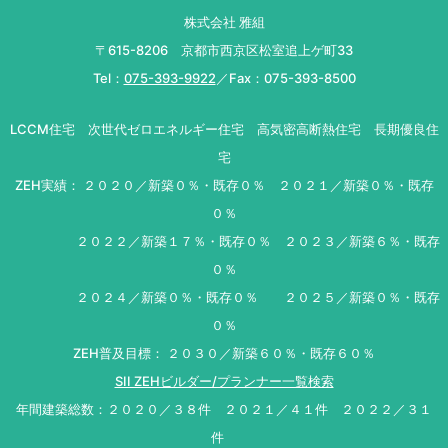
株式会社 雅組
〒615-8206 京都市西京区松室追上ゲ町33
Tel：
075-393-9922
／Fax：075-393-8500
LCCM住宅 次世代ゼロエネルギー住宅 高気密高断熱住宅 長期優良住
宅
ZEH実績： ２０２０／新築０％・既存０％ ２０２１／新築０％・既存
０％
２０２２／新築１７％・既存０％ ２０２３／新築６％・既存
０％
２０２４／新築０％・既存０％ ２０２５／新築０％・既存
０％
ZEH普及目標： ２０３０／新築６０％・既存６０％
SII ZEHビルダー/プランナー一覧検索
年間建築総数：２０２０／３８件 ２０２１／４１件 ２０２２／３１
件