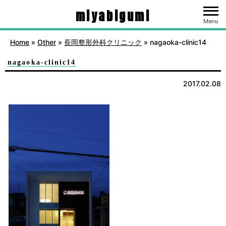
miyabigumi
Menu
Home
»
Other
»
長岡整形外科クリニック
»
nagaoka-clinic14
nagaoka-clinic14
2017.02.08