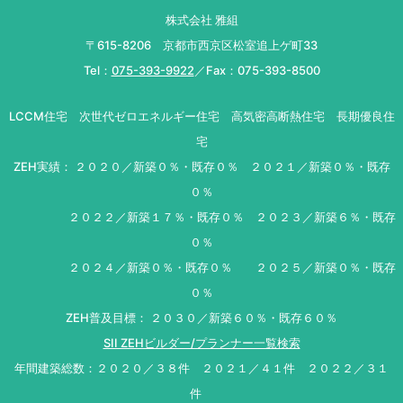
株式会社 雅組
〒615-8206 京都市西京区松室追上ゲ町33
Tel：
075-393-9922
／Fax：075-393-8500
LCCM住宅 次世代ゼロエネルギー住宅 高気密高断熱住宅 長期優良住
宅
ZEH実績： ２０２０／新築０％・既存０％ ２０２１／新築０％・既存
０％
２０２２／新築１７％・既存０％ ２０２３／新築６％・既存
０％
２０２４／新築０％・既存０％ ２０２５／新築０％・既存
０％
ZEH普及目標： ２０３０／新築６０％・既存６０％
SII ZEHビルダー/プランナー一覧検索
年間建築総数：２０２０／３８件 ２０２１／４１件 ２０２２／３１
件