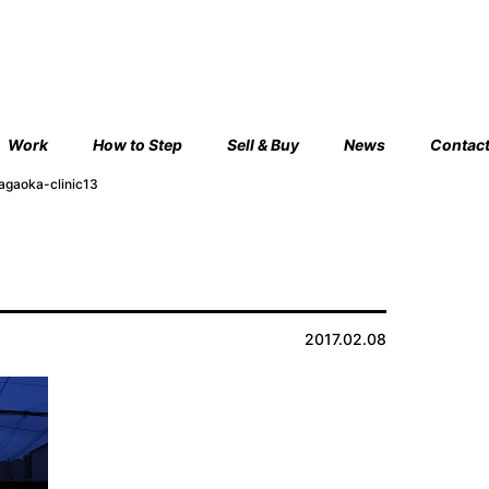
Work
How to Step
Sell & Buy
News
Contac
agaoka-clinic13
2017.02.08