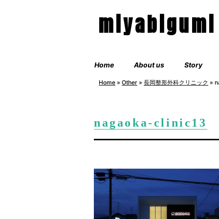
miyabigumi
Home
About us
Story
Home
»
Other
»
長岡整形外科クリニック
»
n
nagaoka-clinic13