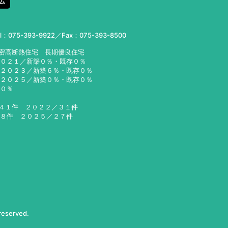
ム
el：
075-393-9922
／Fax：075-393-8500
気密高断熱住宅 長期優良住宅
２０２１／新築０％・既存０％
２３／新築６％・既存０％
２５／新築０％・既存０％
６０％
／４１件 ２０２２／３１件
２８件 ２０２５／２７件
 reserved.