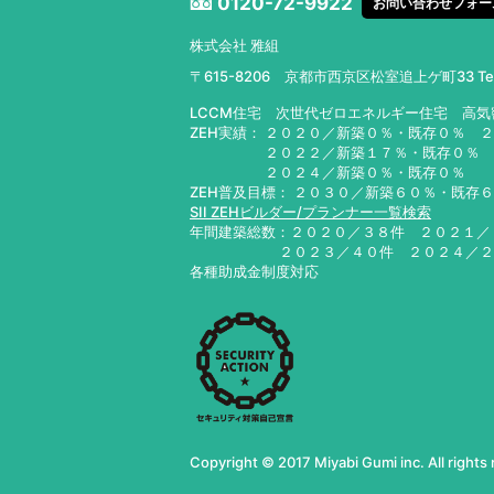
0120-72-9922
お問い合わせフォー
株式会社 雅組
〒615-8206 京都市西京区松室追上ゲ町33
T
LCCM住宅 次世代ゼロエネルギー住宅 高
ZEH実績： ２０２０／新築０％・既存０％ 
２０２２／新築１７％・既存０％ ２０
２０２４／新築０％・既存０％ ２０
ZEH普及目標： ２０３０／新築６０％・既存
SII ZEHビルダー/プランナー一覧検索
年間建築総数：２０２０／３８件 ２０２１
２０２３／４０件 ２０２４／
各種助成金制度対応
Copyright © 2017 Miyabi Gumi inc. All rights