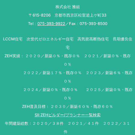
株式会社 雅組
〒615-8206 京都市西京区松室追上ゲ町33
Tel：
075-393-9922
／Fax：075-393-8500
LCCM住宅 次世代ゼロエネルギー住宅 高気密高断熱住宅 長期優良住
宅
ZEH実績： ２０２０／新築０％・既存０％ ２０２１／新築０％・既存
０％
２０２２／新築１７％・既存０％ ２０２３／新築６％・既存
０％
２０２４／新築０％・既存０％ ２０２５／新築０％・既存
０％
ZEH普及目標： ２０３０／新築６０％・既存６０％
SII ZEHビルダー/プランナー一覧検索
年間建築総数：２０２０／３８件 ２０２１／４１件 ２０２２／３１
件