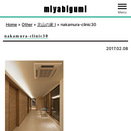
miyabigumi
Menu
Home
»
Other
»
北山の家 Ⅰ
»
nakamura-clinic30
nakamura-clinic30
2017.02.08