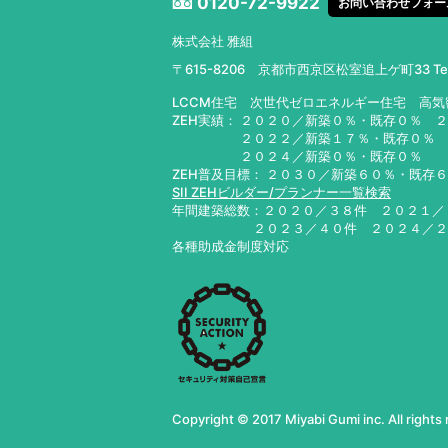
0120-72-9922
お問い合わせフォー
株式会社 雅組
〒615-8206 京都市西京区松室追上ゲ町33
T
LCCM住宅 次世代ゼロエネルギー住宅 高
ZEH実績： ２０２０／新築０％・既存０％ 
２０２２／新築１７％・既存０％ ２０
２０２４／新築０％・既存０％ ２０
ZEH普及目標： ２０３０／新築６０％・既存
SII ZEHビルダー/プランナー一覧検索
年間建築総数：２０２０／３８件 ２０２１
２０２３／４０件 ２０２４／
各種助成金制度対応
Copyright © 2017 Miyabi Gumi inc. All rights