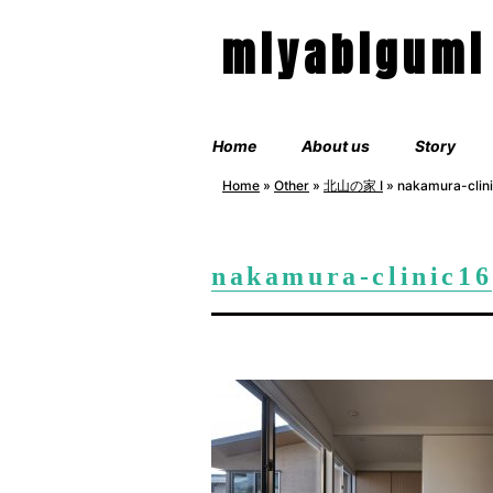
miyabigumi
Home
About us
Story
Home
»
Other
»
北山の家 Ⅰ
»
nakamura-clin
nakamura-clinic16