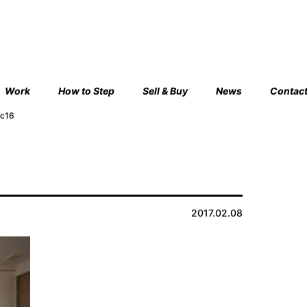
Work
How to Step
Sell & Buy
News
Contac
ic16
2017.02.08