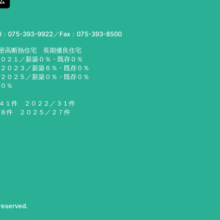
ム
el：
075-393-9922
／Fax：075-393-8500
気密高断熱住宅 長期優良住宅
２０２１／新築０％・既存０％
２３／新築６％・既存０％
２５／新築０％・既存０％
６０％
／４１件 ２０２２／３１件
２８件 ２０２５／２７件
 reserved.