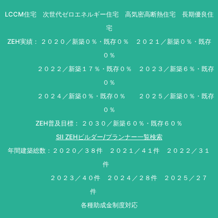
LCCM住宅 次世代ゼロエネルギー住宅 高気密高断熱住宅 長期優良住
宅
ZEH実績： ２０２０／新築０％・既存０％ ２０２１／新築０％・既存
０％
２０２２／新築１７％・既存０％ ２０２３／新築６％・既存
０％
２０２４／新築０％・既存０％ ２０２５／新築０％・既存
０％
ZEH普及目標： ２０３０／新築６０％・既存６０％
SII ZEHビルダー/プランナー一覧検索
年間建築総数：２０２０／３８件 ２０２１／４１件 ２０２２／３１
件
２０２３／４０件 ２０２４／２８件 ２０２５／２７
件
各種助成金制度対応