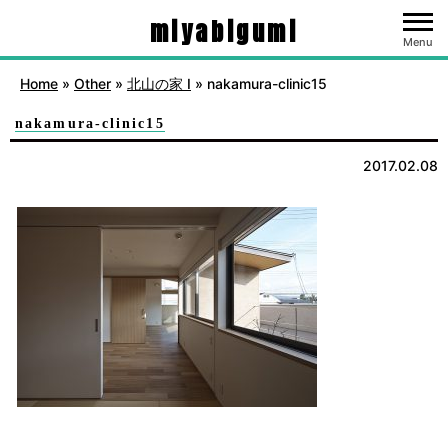
miyabigumi
Menu
Home
»
Other
»
北山の家 Ⅰ
»
nakamura-clinic15
nakamura-clinic15
2017.02.08