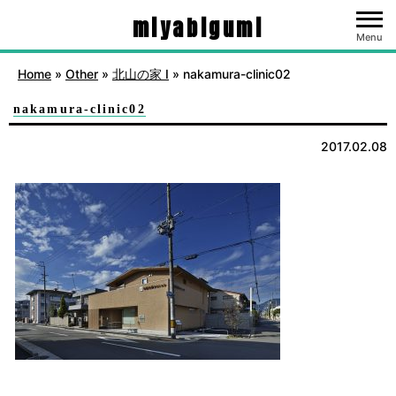
miyabigumi
Menu
Home
»
Other
»
北山の家 Ⅰ
»
nakamura-clinic02
nakamura-clinic02
2017.02.08