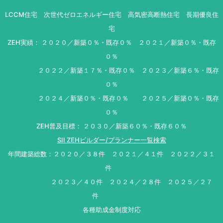
LCCM住宅 次世代ゼロエネルギー住宅 高気密高断熱住宅 長期優良住
宅
ZEH実績： ２０２０／新築０％・既存０％ ２０２１／新築０％・既存
０％
２０２２／新築１７％・既存０％ ２０２３／新築６％・既存
０％
２０２４／新築０％・既存０％ ２０２５／新築０％・既存
０％
ZEH普及目標： ２０３０／新築６０％・既存６０％
SII ZEHビルダー/プランナー一覧検索
年間建築総数：２０２０／３８件 ２０２１／４１件 ２０２２／３１
件
２０２３／４０件 ２０２４／２８件 ２０２５／２７
件
各種助成金制度対応