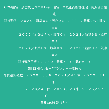
LCCM住宅 次世代ゼロエネルギー住宅 高気密高断熱住宅 長期優良住
宅
ZEH実績： ２０２０／新築０％・既存０％ ２０２１／新築０％・既存
０％
２０２２／新築１７％・既存０％ ２０２３／新築６％・既存
０％
２０２４／新築０％・既存０％ ２０２５／新築０％・既存
０％
ZEH普及目標： ２０３０／新築６０％・既存６０％
SII ZEHビルダー/プランナー一覧検索
年間建築総数：２０２０／３８件 ２０２１／４１件 ２０２２／３１
件
２０２３／４０件 ２０２４／２８件 ２０２５／２７
件
各種助成金制度対応