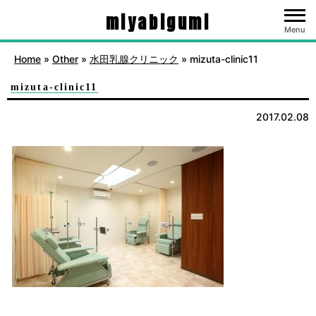
miyabigumi
Menu
Home
»
Other
»
水田乳腺クリニック
»
mizuta-clinic11
mizuta-clinic11
2017.02.08