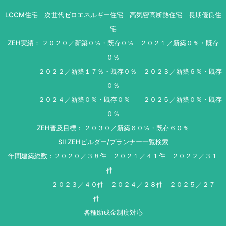
LCCM住宅 次世代ゼロエネルギー住宅 高気密高断熱住宅 長期優良住
宅
ZEH実績： ２０２０／新築０％・既存０％ ２０２１／新築０％・既存
０％
２０２２／新築１７％・既存０％ ２０２３／新築６％・既存
０％
２０２４／新築０％・既存０％ ２０２５／新築０％・既存
０％
ZEH普及目標： ２０３０／新築６０％・既存６０％
SII ZEHビルダー/プランナー一覧検索
年間建築総数：２０２０／３８件 ２０２１／４１件 ２０２２／３１
件
２０２３／４０件 ２０２４／２８件 ２０２５／２７
件
各種助成金制度対応