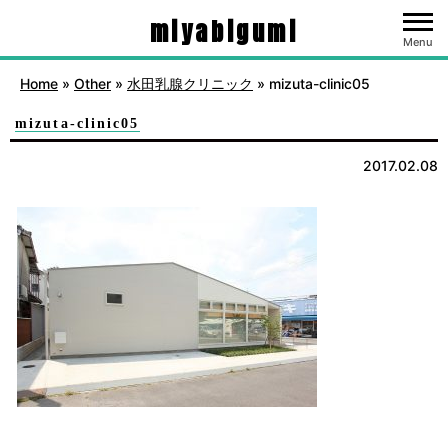
miyabigumi
Menu
Home
»
Other
»
水田乳腺クリニック
»
mizuta-clinic05
mizuta-clinic05
2017.02.08