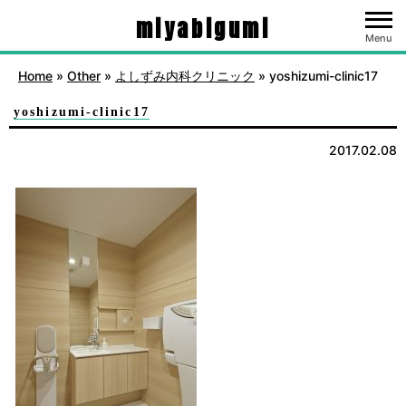
miyabigumi
Menu
Home
»
Other
»
よしずみ内科クリニック
»
yoshizumi-clinic17
yoshizumi-clinic17
2017.02.08