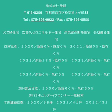
株式会社 雅組
〒615-8206 京都市西京区松室追上ゲ町33
Tel：
075-393-9922
／Fax：075-393-8500
LCCM住宅 次世代ゼロエネルギー住宅 高気密高断熱住宅 長期優良住
宅
ZEH実績： ２０２０／新築０％・既存０％ ２０２１／新築０％・既存
０％
２０２２／新築１７％・既存０％ ２０２３／新築６％・既存
０％
２０２４／新築０％・既存０％ ２０２５／新築０％・既存
０％
ZEH普及目標： ２０３０／新築６０％・既存６０％
SII ZEHビルダー/プランナー一覧検索
年間建築総数：２０２０／３８件 ２０２１／４１件 ２０２２／３１
件