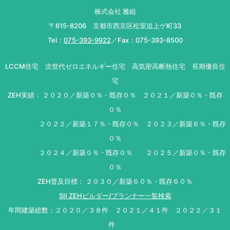
株式会社 雅組
〒615-8206 京都市西京区松室追上ゲ町33
Tel：
075-393-9922
／Fax：075-393-8500
LCCM住宅 次世代ゼロエネルギー住宅 高気密高断熱住宅 長期優良住
宅
ZEH実績： ２０２０／新築０％・既存０％ ２０２１／新築０％・既存
０％
２０２２／新築１７％・既存０％ ２０２３／新築６％・既存
０％
２０２４／新築０％・既存０％ ２０２５／新築０％・既存
０％
ZEH普及目標： ２０３０／新築６０％・既存６０％
SII ZEHビルダー/プランナー一覧検索
年間建築総数：２０２０／３８件 ２０２１／４１件 ２０２２／３１
件