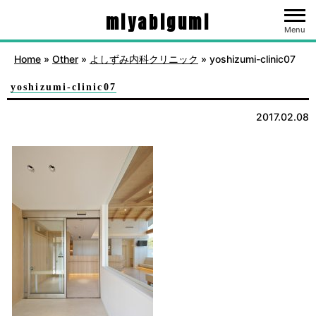
miyabigumi
Menu
Home
»
Other
»
よしずみ内科クリニック
»
yoshizumi-clinic07
yoshizumi-clinic07
2017.02.08