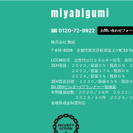
miyabigumi
0120-72-9922
お問い合わせフォー
株式会社 雅組
〒615-8206 京都市西京区松室追上ゲ町33
T
LCCM住宅 次世代ゼロエネルギー住宅 高
ZEH実績： ２０２０／新築０％・既存０％ 
２０２２／新築１７％・既存０％ ２０
２０２４／新築０％・既存０％ ２０
ZEH普及目標： ２０３０／新築６０％・既存
SII ZEHビルダー/プランナー一覧検索
年間建築総数：２０２０／３８件 ２０２１
２０２３／４０件 ２０２４／
各種助成金制度対応