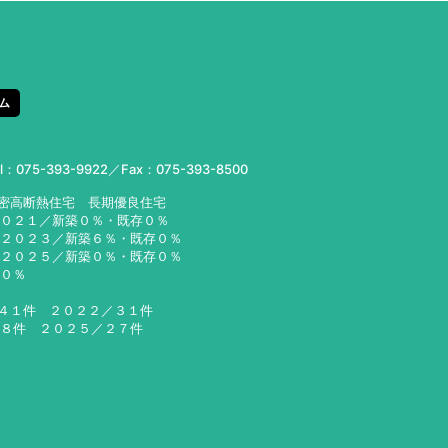
ム
el：
075-393-9922
／Fax：075-393-8500
気密高断熱住宅 長期優良住宅
２０２１／新築０％・既存０％
２３／新築６％・既存０％
２５／新築０％・既存０％
６０％
／４１件 ２０２２／３１件
２８件 ２０２５／２７件