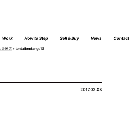
Work
How to Step
Sell & Buy
News
Contac
ら天神店
»
tentationdange18
2017.02.08