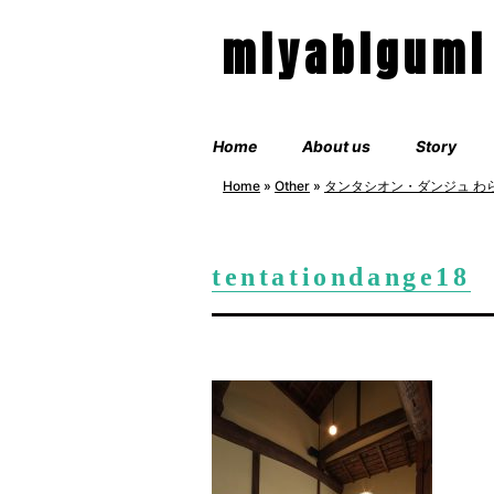
miyabigumi
Home
About us
Story
Home
»
Other
»
タンタシオン・ダンジュ わ
tentationdange18