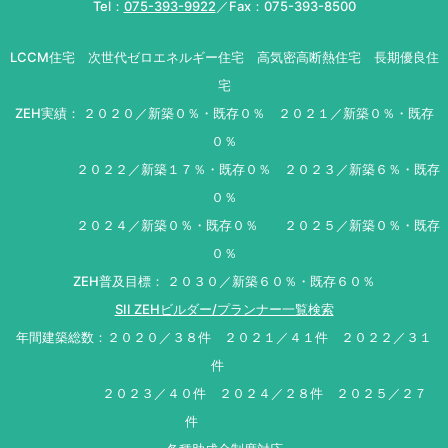
Tel：
075-393-9922
／Fax：075-393-8500
LCCM住宅 次世代ゼロエネルギー住宅 高気密高断熱住宅 長期優良住
宅
ZEH実績： ２０２０／新築０％・既存０％ ２０２１／新築０％・既存
０％
２０２２／新築１７％・既存０％ ２０２３／新築６％・既存
０％
２０２４／新築０％・既存０％ ２０２５／新築０％・既存
０％
ZEH普及目標： ２０３０／新築６０％・既存６０％
SII ZEHビルダー/プランナー一覧検索
年間建築総数：２０２０／３８件 ２０２１／４１件 ２０２２／３１
件
２０２３／４０件 ２０２４／２８件 ２０２５／２７
件