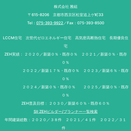
株式会社 雅組
〒615-8206 京都市西京区松室追上ゲ町33
Tel：
075-393-9922
／Fax：075-393-8500
LCCM住宅 次世代ゼロエネルギー住宅 高気密高断熱住宅 長期優良住
宅
ZEH実績： ２０２０／新築０％・既存０％ ２０２１／新築０％・既存
０％
２０２２／新築１７％・既存０％ ２０２３／新築６％・既存
０％
２０２４／新築０％・既存０％ ２０２５／新築０％・既存
０％
ZEH普及目標： ２０３０／新築６０％・既存６０％
SII ZEHビルダー/プランナー一覧検索
年間建築総数：２０２０／３８件 ２０２１／４１件 ２０２２／３１
件