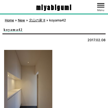
miyabigumi
Menu
Home
»
New
»
北山の家 Ⅱ
»
koyama42
koyama42
2017.02.08