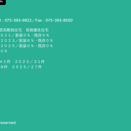
ム
el：
075-393-9922
／Fax：075-393-8500
気密高断熱住宅 長期優良住宅
２０２１／新築０％・既存０％
２３／新築６％・既存０％
２５／新築０％・既存０％
６０％
／４１件 ２０２２／３１件
２８件 ２０２５／２７件
 reserved.