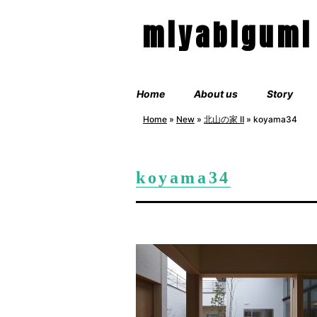
miyabigumi
Home
About us
Story
Home
»
New
»
北山の家 Ⅱ
»
koyama34
koyama34