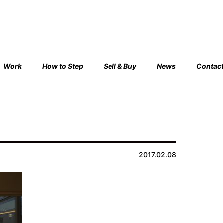
Work
How to Step
Sell & Buy
News
Contac
2017.02.08