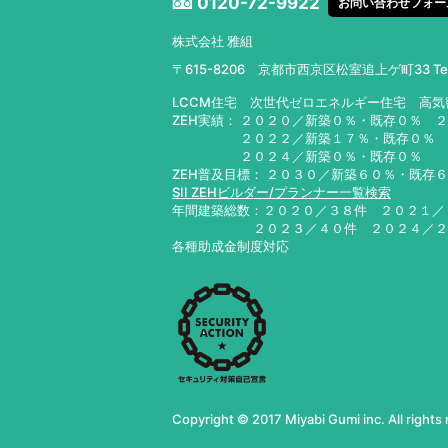
0120-72-9922
お問い合わせフォー
株式会社 雅組
〒615-8206 京都市西京区松室追上ゲ町33
T
LCCM住宅 次世代ゼロエネルギー住宅 高
ZEH実績： ２０２０／新築０％・既存０％ 
２０２２／新築１７％・既存０％ ２０
２０２４／新築０％・既存０％ ２０
ZEH普及目標： ２０３０／新築６０％・既存
SII ZEHビルダー/プランナー一覧検索
年間建築総数：２０２０／３８件 ２０２１
２０２３／４０件 ２０２４／
各種助成金制度対応
Copyright © 2017 Miyabi Gumi inc. All rights