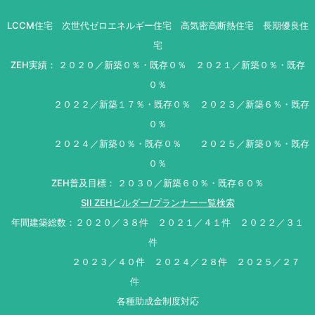
LCCM住宅 次世代ゼロエネルギー住宅 高気密高断熱住宅 長期優良住
宅
ZEH実績： ２０２０／新築０％・既存０％ ２０２１／新築０％・既存
０％
２０２２／新築１７％・既存０％ ２０２３／新築６％・既存
０％
２０２４／新築０％・既存０％ ２０２５／新築０％・既存
０％
ZEH普及目標： ２０３０／新築６０％・既存６０％
SII ZEHビルダー/プランナー一覧検索
年間建築総数：２０２０／３８件 ２０２１／４１件 ２０２２／３１
件
２０２３／４０件 ２０２４／２８件 ２０２５／２７
件
各種助成金制度対応