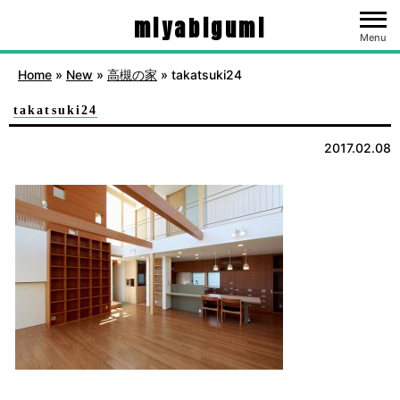
miyabigumi
Menu
Home
»
New
»
高槻の家
»
takatsuki24
takatsuki24
2017.02.08