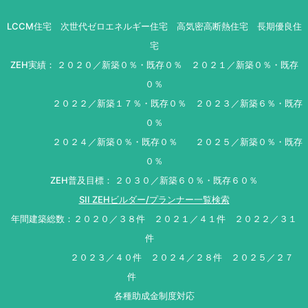
LCCM住宅 次世代ゼロエネルギー住宅 高気密高断熱住宅 長期優良住
宅
ZEH実績： ２０２０／新築０％・既存０％ ２０２１／新築０％・既存
０％
２０２２／新築１７％・既存０％ ２０２３／新築６％・既存
０％
２０２４／新築０％・既存０％ ２０２５／新築０％・既存
０％
ZEH普及目標： ２０３０／新築６０％・既存６０％
SII ZEHビルダー/プランナー一覧検索
年間建築総数：２０２０／３８件 ２０２１／４１件 ２０２２／３１
件
２０２３／４０件 ２０２４／２８件 ２０２５／２７
件
各種助成金制度対応