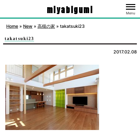
miyabigumi
Menu
Home
»
New
»
高槻の家
»
takatsuki23
takatsuki23
2017.02.08