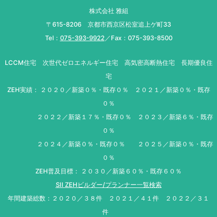
株式会社 雅組
〒615-8206 京都市西京区松室追上ゲ町33
Tel：
075-393-9922
／Fax：075-393-8500
LCCM住宅 次世代ゼロエネルギー住宅 高気密高断熱住宅 長期優良住
宅
ZEH実績： ２０２０／新築０％・既存０％ ２０２１／新築０％・既存
０％
２０２２／新築１７％・既存０％ ２０２３／新築６％・既存
０％
２０２４／新築０％・既存０％ ２０２５／新築０％・既存
０％
ZEH普及目標： ２０３０／新築６０％・既存６０％
SII ZEHビルダー/プランナー一覧検索
年間建築総数：２０２０／３８件 ２０２１／４１件 ２０２２／３１
件