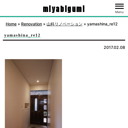
miyabigumi
Menu
Home
»
Renovation
»
山科リノベーション
»
yamashina_re12
yamashina_re12
2017.02.08