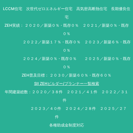
LCCM住宅 次世代ゼロエネルギー住宅 高気密高断熱住宅 長期優良住
宅
ZEH実績： ２０２０／新築０％・既存０％ ２０２１／新築０％・既存
０％
２０２２／新築１７％・既存０％ ２０２３／新築６％・既存
０％
２０２４／新築０％・既存０％ ２０２５／新築０％・既存
０％
ZEH普及目標： ２０３０／新築６０％・既存６０％
SII ZEHビルダー/プランナー一覧検索
年間建築総数：２０２０／３８件 ２０２１／４１件 ２０２２／３１
件
２０２３／４０件 ２０２４／２８件 ２０２５／２７
件
各種助成金制度対応