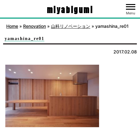
miyabigumi
Menu
Home
»
Renovation
»
山科リノベーション
»
yamashina_re01
yamashina_re01
2017.02.08