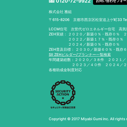
0120-72-9922
お問い合わせフォー
株式会社 雅組
〒615-8206 京都市西京区松室追上ゲ町33
T
LCCM住宅 次世代ゼロエネルギー住宅 高
ZEH実績： ２０２０／新築０％・既存０％ 
２０２２／新築１７％・既存０％ ２０
２０２４／新築０％・既存０％ ２０
ZEH普及目標： ２０３０／新築６０％・既存
SII ZEHビルダー/プランナー一覧検索
年間建築総数：２０２０／３８件 ２０２１
２０２３／４０件 ２０２４／
各種助成金制度対応
Copyright © 2017 Miyabi Gumi inc. All rights