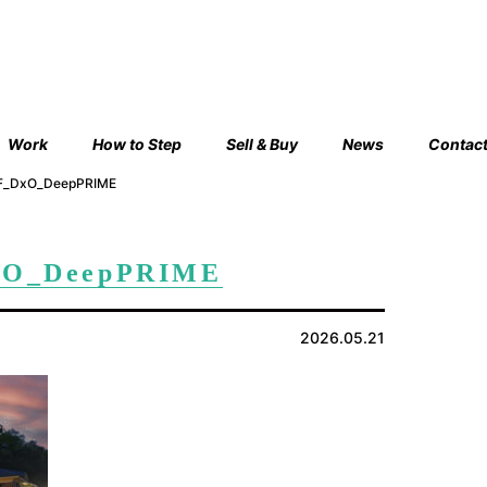
Work
How to Step
Sell & Buy
News
Contac
F_DxO_DeepPRIME
xO_DeepPRIME
2026.05.21