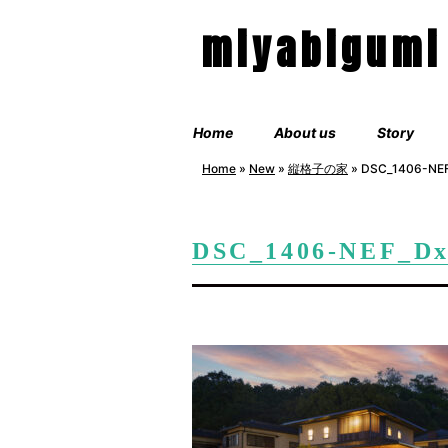
miyabigumi
Home
About us
Story
Home
»
New
»
縦格子の家
»
DSC_1406-NE
DSC_1406-NEF_D