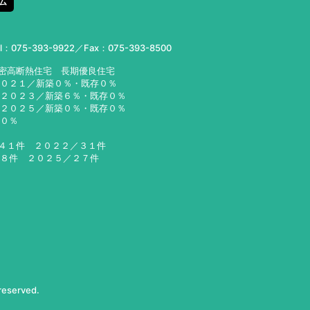
ム
el：
075-393-9922
／Fax：075-393-8500
気密高断熱住宅 長期優良住宅
２０２１／新築０％・既存０％
２３／新築６％・既存０％
２５／新築０％・既存０％
６０％
／４１件 ２０２２／３１件
２８件 ２０２５／２７件
 reserved.