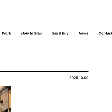
Work
How to Step
Sell & Buy
News
Contac
2025.10.09