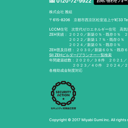
0120-72-9922
お問い合わせフォー
株式会社 雅組
〒615-8206 京都市西京区松室追上ゲ町33
T
LCCM住宅 次世代ゼロエネルギー住宅 高
ZEH実績： ２０２０／新築０％・既存０％ 
２０２２／新築１７％・既存０％ ２０
２０２４／新築０％・既存０％ ２０
ZEH普及目標： ２０３０／新築６０％・既存
SII ZEHビルダー/プランナー一覧検索
年間建築総数：２０２０／３８件 ２０２１
２０２３／４０件 ２０２４／
各種助成金制度対応
Copyright © 2017 Miyabi Gumi inc. All rights