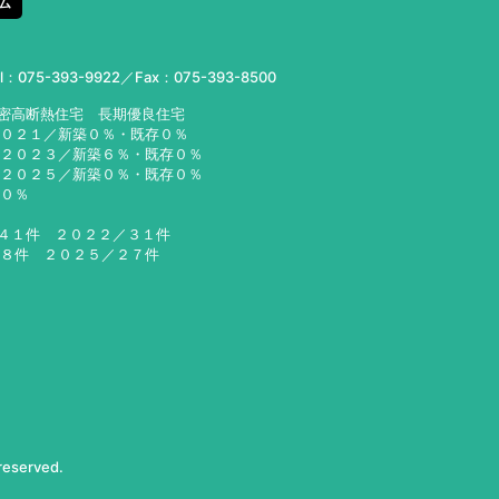
ム
el：
075-393-9922
／Fax：075-393-8500
気密高断熱住宅 長期優良住宅
２０２１／新築０％・既存０％
２３／新築６％・既存０％
２５／新築０％・既存０％
６０％
／４１件 ２０２２／３１件
２８件 ２０２５／２７件
 reserved.