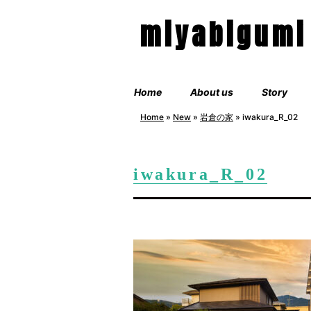
miyabigumi
Home
About us
Story
Home
»
New
»
岩倉の家
»
iwakura_R_02
iwakura_R_02