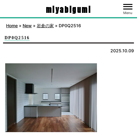
miyabigumi
Menu
Home
»
New
»
岩倉の家
»
DP0Q2516
DP0Q2516
2025.10.09