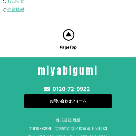
お知らせ
売買情報
PageTop
miyabigumi
0120-72-9922
お問い合わせフォーム
株式会社 雅組
〒615-8206 京都市西京区松室追上ゲ町33