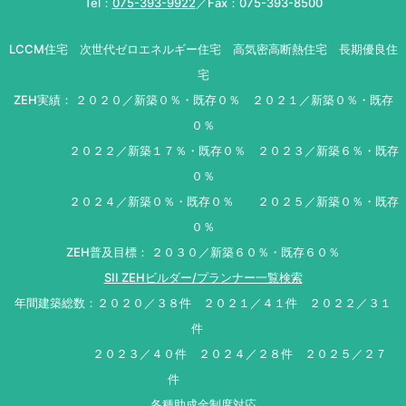
Tel：
075-393-9922
／Fax：075-393-8500
LCCM住宅 次世代ゼロエネルギー住宅 高気密高断熱住宅 長期優良住
宅
ZEH実績： ２０２０／新築０％・既存０％ ２０２１／新築０％・既存
０％
２０２２／新築１７％・既存０％ ２０２３／新築６％・既存
０％
２０２４／新築０％・既存０％ ２０２５／新築０％・既存
０％
ZEH普及目標： ２０３０／新築６０％・既存６０％
SII ZEHビルダー/プランナー一覧検索
年間建築総数：２０２０／３８件 ２０２１／４１件 ２０２２／３１
件
２０２３／４０件 ２０２４／２８件 ２０２５／２７
件
各種助成金制度対応