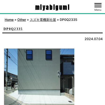
miyabigumi
Menu
Home
»
Other
»
スズキ電機新社屋
»
DP0Q2335
DP0Q2335
2024.07.04