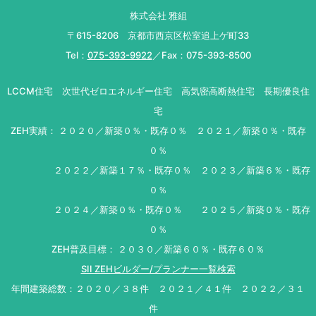
株式会社 雅組
〒615-8206 京都市西京区松室追上ゲ町33
Tel：
075-393-9922
／Fax：075-393-8500
LCCM住宅 次世代ゼロエネルギー住宅 高気密高断熱住宅 長期優良住
宅
ZEH実績： ２０２０／新築０％・既存０％ ２０２１／新築０％・既存
０％
２０２２／新築１７％・既存０％ ２０２３／新築６％・既存
０％
２０２４／新築０％・既存０％ ２０２５／新築０％・既存
０％
ZEH普及目標： ２０３０／新築６０％・既存６０％
SII ZEHビルダー/プランナー一覧検索
年間建築総数：２０２０／３８件 ２０２１／４１件 ２０２２／３１
件