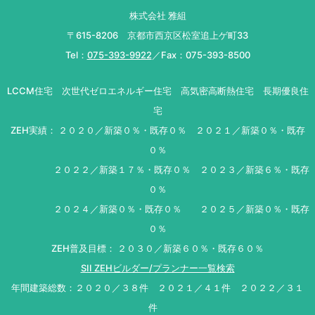
株式会社 雅組
〒615-8206 京都市西京区松室追上ゲ町33
Tel：
075-393-9922
／Fax：075-393-8500
LCCM住宅 次世代ゼロエネルギー住宅 高気密高断熱住宅 長期優良住
宅
ZEH実績： ２０２０／新築０％・既存０％ ２０２１／新築０％・既存
０％
２０２２／新築１７％・既存０％ ２０２３／新築６％・既存
０％
２０２４／新築０％・既存０％ ２０２５／新築０％・既存
０％
ZEH普及目標： ２０３０／新築６０％・既存６０％
SII ZEHビルダー/プランナー一覧検索
年間建築総数：２０２０／３８件 ２０２１／４１件 ２０２２／３１
件