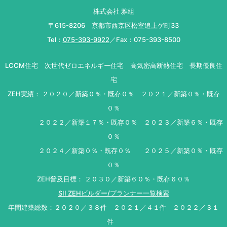
株式会社 雅組
〒615-8206 京都市西京区松室追上ゲ町33
Tel：
075-393-9922
／Fax：075-393-8500
LCCM住宅 次世代ゼロエネルギー住宅 高気密高断熱住宅 長期優良住
宅
ZEH実績： ２０２０／新築０％・既存０％ ２０２１／新築０％・既存
０％
２０２２／新築１７％・既存０％ ２０２３／新築６％・既存
０％
２０２４／新築０％・既存０％ ２０２５／新築０％・既存
０％
ZEH普及目標： ２０３０／新築６０％・既存６０％
SII ZEHビルダー/プランナー一覧検索
年間建築総数：２０２０／３８件 ２０２１／４１件 ２０２２／３１
件