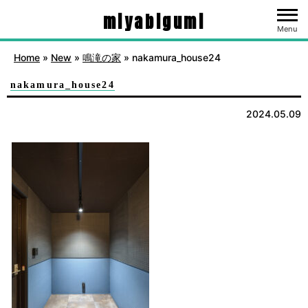
miyabigumi
Menu
Home
»
New
»
鳴滝の家
»
nakamura_house24
nakamura_house24
2024.05.09