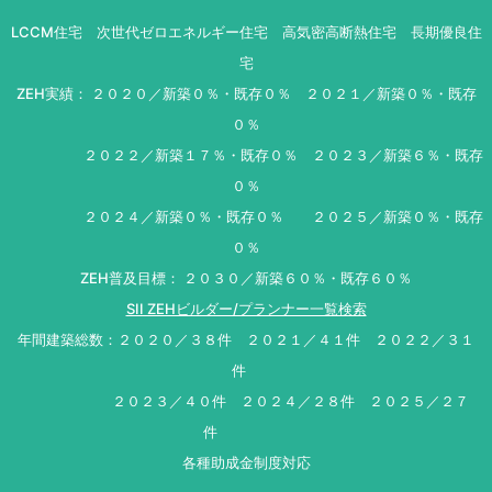
LCCM住宅 次世代ゼロエネルギー住宅 高気密高断熱住宅 長期優良住
宅
ZEH実績： ２０２０／新築０％・既存０％ ２０２１／新築０％・既存
０％
２０２２／新築１７％・既存０％ ２０２３／新築６％・既存
０％
２０２４／新築０％・既存０％ ２０２５／新築０％・既存
０％
ZEH普及目標： ２０３０／新築６０％・既存６０％
SII ZEHビルダー/プランナー一覧検索
年間建築総数：２０２０／３８件 ２０２１／４１件 ２０２２／３１
件
２０２３／４０件 ２０２４／２８件 ２０２５／２７
件
各種助成金制度対応