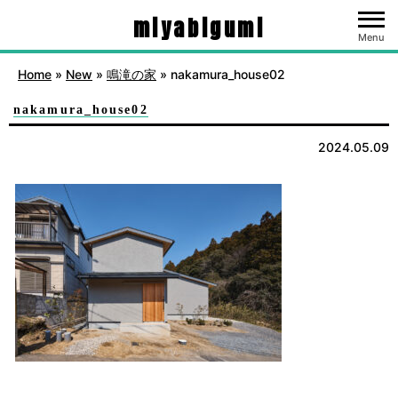
miyabigumi
Menu
Home
»
New
»
鳴滝の家
»
nakamura_house02
nakamura_house02
2024.05.09