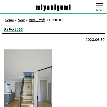
miyabigumi
Menu
Home
»
New
»
西野山の家
»
DP0Q1605
DP0Q1605
2023.06.30