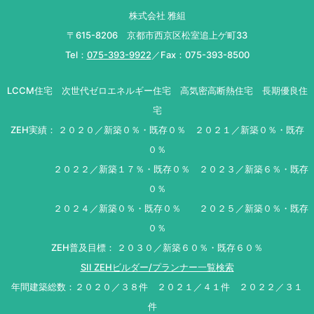
株式会社 雅組
〒615-8206 京都市西京区松室追上ゲ町33
Tel：
075-393-9922
／Fax：075-393-8500
LCCM住宅 次世代ゼロエネルギー住宅 高気密高断熱住宅 長期優良住
宅
ZEH実績： ２０２０／新築０％・既存０％ ２０２１／新築０％・既存
０％
２０２２／新築１７％・既存０％ ２０２３／新築６％・既存
０％
２０２４／新築０％・既存０％ ２０２５／新築０％・既存
０％
ZEH普及目標： ２０３０／新築６０％・既存６０％
SII ZEHビルダー/プランナー一覧検索
年間建築総数：２０２０／３８件 ２０２１／４１件 ２０２２／３１
件