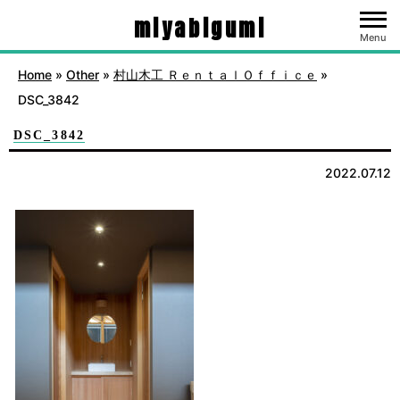
miyabigumi
Menu
Home
»
Other
»
村山木工 ＲｅｎｔａｌＯｆｆｉｃｅ
»
DSC_3842
DSC_3842
2022.07.12