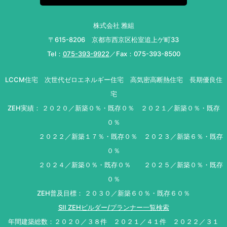
株式会社 雅組
〒615-8206 京都市西京区松室追上ゲ町33
Tel：
075-393-9922
／Fax：075-393-8500
LCCM住宅 次世代ゼロエネルギー住宅 高気密高断熱住宅 長期優良住
宅
ZEH実績： ２０２０／新築０％・既存０％ ２０２１／新築０％・既存
０％
２０２２／新築１７％・既存０％ ２０２３／新築６％・既存
０％
２０２４／新築０％・既存０％ ２０２５／新築０％・既存
０％
ZEH普及目標： ２０３０／新築６０％・既存６０％
SII ZEHビルダー/プランナー一覧検索
年間建築総数：２０２０／３８件 ２０２１／４１件 ２０２２／３１