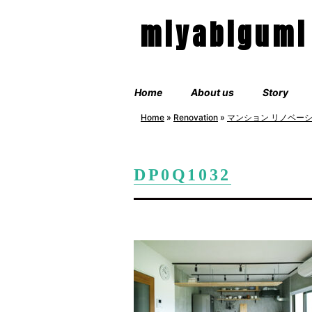
miyabigumi
Home
About us
Story
Home
»
Renovation
»
マンション リノベー
DP0Q1032