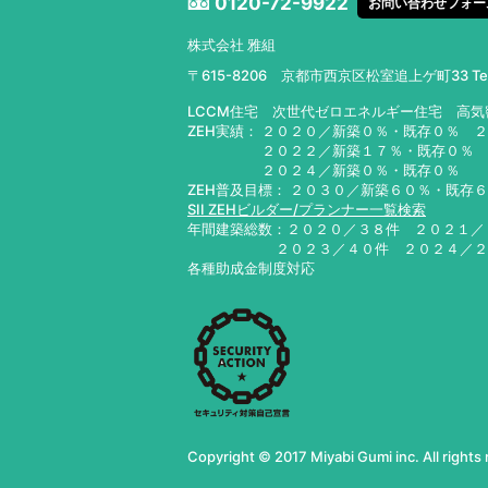
0120-72-9922
お問い合わせフォー
株式会社 雅組
〒615-8206 京都市西京区松室追上ゲ町33
T
LCCM住宅 次世代ゼロエネルギー住宅 高
ZEH実績： ２０２０／新築０％・既存０％ 
２０２２／新築１７％・既存０％ ２０
２０２４／新築０％・既存０％ ２０
ZEH普及目標： ２０３０／新築６０％・既存
SII ZEHビルダー/プランナー一覧検索
年間建築総数：２０２０／３８件 ２０２１
２０２３／４０件 ２０２４／
各種助成金制度対応
Copyright © 2017 Miyabi Gumi inc. All rights