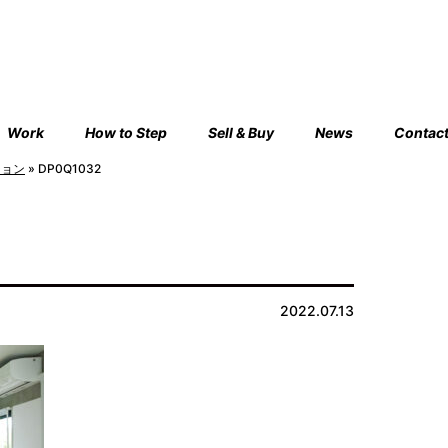
Work
How to Step
Sell & Buy
News
Contac
ション
»
DP0Q1032
2022.07.13