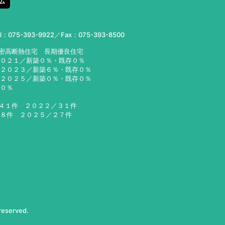
ム
el：
075-393-9922
／Fax：075-393-8500
気密高断熱住宅 長期優良住宅
２０２１／新築０％・既存０％
２３／新築６％・既存０％
２５／新築０％・既存０％
６０％
／４１件 ２０２２／３１件
２８件 ２０２５／２７件
 reserved.