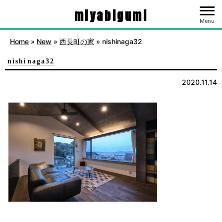
miyabigumi
Menu
Home
»
New
»
西長町の家
»
nishinaga32
nishinaga32
2020.11.14