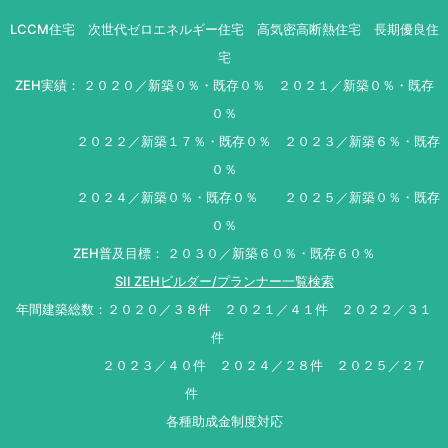
LCCM住宅 次世代ゼロエネルギー住宅 高気密高断熱住宅 長期優良住
宅
ZEH実績： ２０２０／新築０％・既存０％ ２０２１／新築０％・既存
０％
２０２２／新築１７％・既存０％ ２０２３／新築６％・既存
０％
２０２４／新築０％・既存０％ ２０２５／新築０％・既存
０％
ZEH普及目標： ２０３０／新築６０％・既存６０％
SII ZEHビルダー/プランナー一覧検索
年間建築総数：２０２０／３８件 ２０２１／４１件 ２０２２／３１
件
２０２３／４０件 ２０２４／２８件 ２０２５／２７
件
各種助成金制度対応