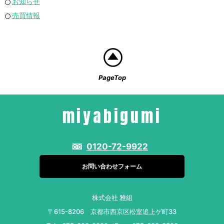
お知らせ
売買情報
PageTop
miyabigumi
0120-72-9922
お問い合わせフォーム
株式会社 雅組
〒615-8206 京都市西京区松室追上ゲ町33