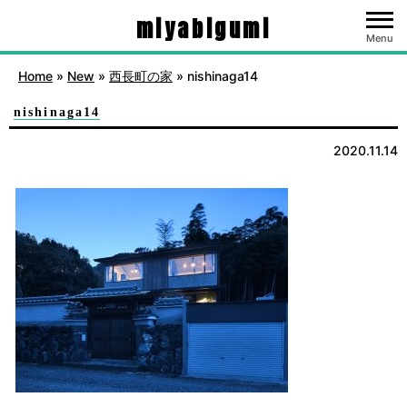
miyabigumi
Menu
Home
»
New
»
西長町の家
»
nishinaga14
nishinaga14
2020.11.14