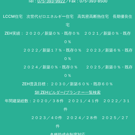
Tel：
075-393-9922
／Fax：075-393-8500
LCCM住宅 次世代ゼロエネルギー住宅 高気密高断熱住宅 長期優良住
宅
ZEH実績： ２０２０／新築０％・既存０％ ２０２１／新築０％・既存
０％
２０２２／新築１７％・既存０％ ２０２３／新築６％・既存
０％
２０２４／新築０％・既存０％ ２０２５／新築０％・既存
０％
ZEH普及目標： ２０３０／新築６０％・既存６０％
SII ZEHビルダー/プランナー一覧検索
年間建築総数：２０２０／３８件 ２０２１／４１件 ２０２２／３１
件
２０２３／４０件 ２０２４／２８件 ２０２５／２７
件
各種助成金制度対応